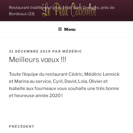
Aller
Restaurant traditionnel situé à Isle Saint Georges, près de
au
Bordeaux (33)
contenu
principal
Menu
PUBLIÉ
31 DÉCEMBRE 2019
PAR
MÉDÉRIC
LE
Meilleurs vœux !!!
Toute l’équipe du restaurant Cédric, Médéric Lennick
et Marina au service, Cyril, David, Lola, Olivier et
Isabelle aux fourneaux vous souhaite une très bonne
et heureuse année 2020 !
Navigation
Article
PRÉCÉDENT
de