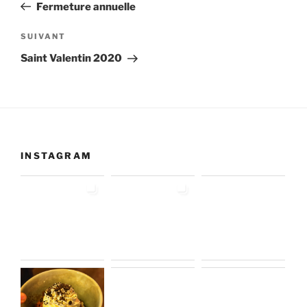
précédent
Fermeture annuelle
l’article
Article
SUIVANT
suivant
Saint Valentin 2020
INSTAGRAM