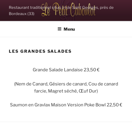
Aller
Restaurant traditionnel situé à Isle Saint Georges, près de
au
Bordeaux (33)
contenu
principal
Menu
LES GRANDES SALADES
Grande Salade Landaise 23,50 €
(Nem de Canard, Gésiers de canard, Cou de canard
farcie, Magret séché, Œuf Dur)
Saumon en Gravlax Maison Version Poke Bowl 22,50 €