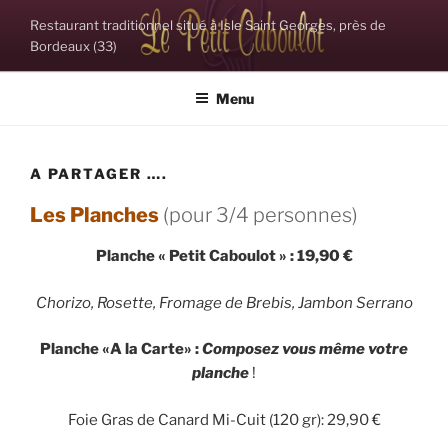
Aller
Restaurant traditionnel situé à Isle Saint Georges, près de
au
Bordeaux (33)
contenu
principal
Menu
A PARTAGER ….
Les Planches
(pour 3/4 personnes)
Planche « Petit Caboulot » : 19,90 €
Chorizo, Rosette, Fromage de Brebis, Jambon Serrano
Planche «A la Carte» :
Composez vous même votre
planche
!
Foie Gras de Canard Mi-Cuit (120 gr): 29,90 €